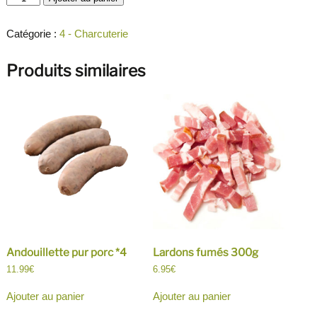
de
Rillettes
de
Catégorie :
4 - Charcuterie
canard
tranché
Produits similaires
Andouillette pur porc *4
Lardons fumés 300g
11.99
€
6.95
€
Ajouter au panier
Ajouter au panier