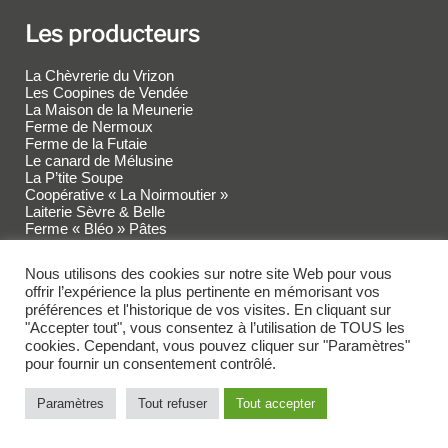
Les producteurs
La Chèvrerie du Vrizon
Les Coopines de Vendée
La Maison de la Meunerie
Ferme de Nermoux
Ferme de la Futaie
Le canard de Mélusine
La P’tite Soupe
Coopérative « La Noirmoutier »
Laiterie Sèvre & Belle
Ferme « Bléo » Pâtes
Les Jolies Rousses
Graines d’Autise
Nous utilisons des cookies sur notre site Web pour vous
EARL du Vieux Manoir
offrir l’expérience la plus pertinente en mémorisant vos
préférences et l'historique de vos visites. En cliquant sur
"Accepter tout", vous consentez à l’utilisation de TOUS les
cookies. Cependant, vous pouvez cliquer sur "Paramètres"
Nos coordonnées
pour fournir un consentement contrôlé.
À Oulmes
Paramètres
Tout refuser
Tout accepter
12 Rue de la Gare