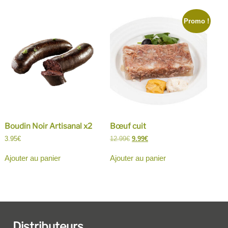
Promo !
Boudin Noir Artisanal x2
Bœuf cuit
Le
Le
3.95
€
12.99
€
9.99
€
prix
prix
initial
actuel
Ajouter au panier
Ajouter au panier
était :
est :
12.99€.
9.99€.
Distributeurs