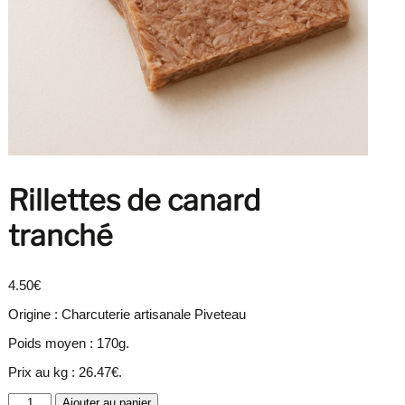
Rillettes de canard
tranché
4.50
€
Origine : Charcuterie artisanale Piveteau
Poids moyen : 170g.
Prix au kg : 26.47€.
quantité
Ajouter au panier